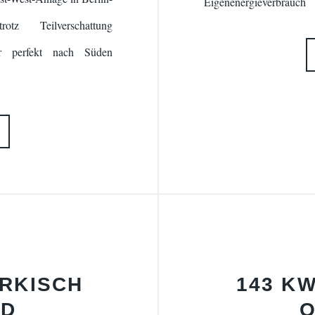
Eigenenergieverbrauch
tz Teilverschattung
er perfekt nach Süden
ÄRKISCH
143 KW
ND
O