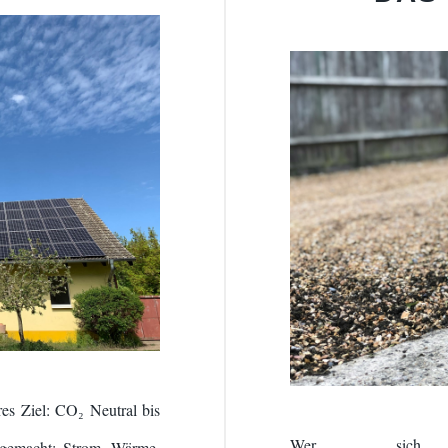
res Ziel: CO₂ Neutral bis
Wer sich ei
sgemacht: Strom, Wärme,