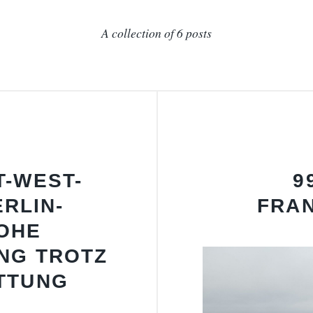
A collection of 6 posts
T-WEST-
9
RLIN-
FRA
OHE
NG TROTZ
TTUNG