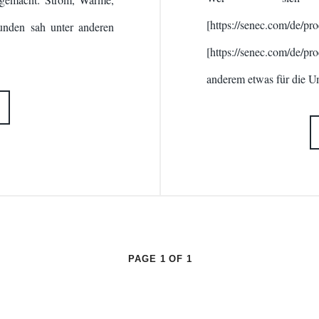
[https://senec.com/de/p
unden sah unter anderen
[https://senec.com/de/p
anderem etwas für die U
PAGE 1 OF 1