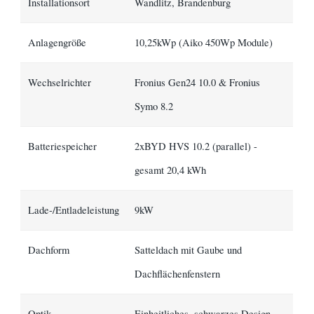
Installationsort
Wandlitz, Brandenburg
Anlagengröße
10,25kWp (Aiko 450Wp Module)
Wechselrichter
Fronius Gen24 10.0 & Fronius
Symo 8.2
Batteriespeicher
2xBYD HVS 10.2 (parallel) -
gesamt 20,4 kWh
Lade-/Entladeleistung
9kW
Dachform
Satteldach mit Gaube und
Dachflächenfenstern
Optik
Einheitliches, schwarzes Design