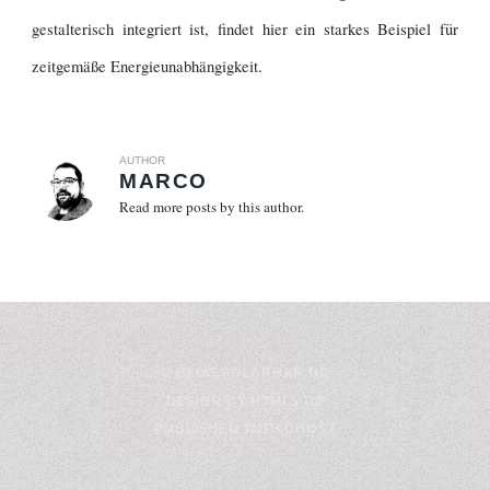
gestalterisch integriert ist, findet hier ein starkes Beispiel für
zeitgemäße Energieunabhängigkeit.
AUTHOR
MARCO
Read more posts by this author.
© BLOG.SOLARBAR.DE
DESIGN BY
HTML5 UP
PUBLISHED WITH
GHOST